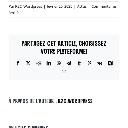
Par
R2C_Wordpress
|
février 25, 2025
|
Actus
|
Commentaires
sur
fermés
Très
forte
augmentation
des
PARTAGEZ CET ARTICLE, CHOISISSEZ
baptêmes
chez
VOTRE PLATEFORME!
les
jeunes
Facebook
X
Reddit
LinkedIn
WhatsApp
Telegram
Tumblr
Pinterest
Vk
Xing
adultes
Email
!
À PROPOS DE L'AUTEUR :
R2C_WORDPRESS