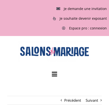
Passer
au
Je demande une invitation
contenu
Je souhaite devenir exposant
Espace pro : connexion
Toggle
Navigation
ACCUEIL
Précédent
Suivant
INVITATIONS