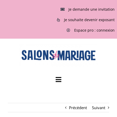
Passer
au
Je demande une invitation
contenu
Je souhaite devenir exposant
Espace pro : connexion
Toggle
Navigation
ACCUEIL
Précédent
Suivant
INVITATIONS