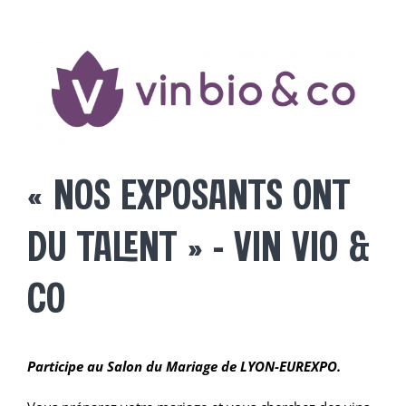
SALONS
Voir
l'image
agrandie
EXPOSANTS
BLOG
« NOS EXPOSANTS ONT
A PROPOS
DU TALENT » – VIN VIO &
CONTACT
CO
Participe au Salon du Mariage de LYON-EUREXPO.