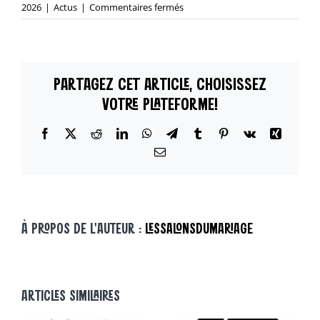
sur
2026
|
Actus
|
Commentaires fermés
« Nos
Exposants
ont
du
PARTAGEZ CET ARTICLE, CHOISISSEZ
Talent »
–
VOTRE PLATEFORME!
VIN
VIO
Facebook
X
Reddit
LinkedIn
WhatsApp
Telegram
Tumblr
Pinterest
Vk
Xing
&
Email
CO
À PROPOS DE L'AUTEUR :
LESSALONSDUMARIAGE
ARTICLES SIMILAIRES