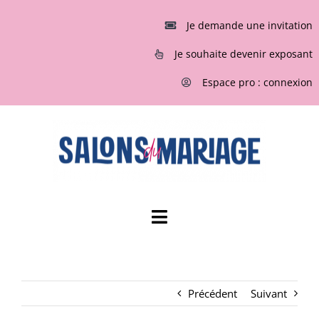
Passer
au
Je demande une invitation
contenu
Je souhaite devenir exposant
Espace pro : connexion
Toggle
Navigation
ACCUEIL
Précédent
Suivant
INVITATIONS