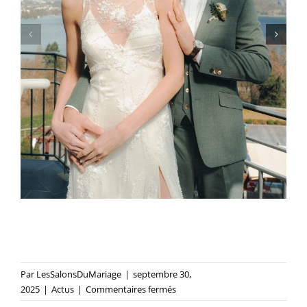
Par
LesSalonsDuMariage
|
septembre 30,
sur
2025
|
Actus
|
Commentaires fermés
« Nos