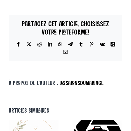
Exposants
ont
du
PARTAGEZ CET ARTICLE, CHOISISSEZ
Talent »
–
VOTRE PLATEFORME!
CHRISTELLE
OTERO
Facebook
X
Reddit
LinkedIn
WhatsApp
Telegram
Tumblr
Pinterest
Vk
Xing
Email
À PROPOS DE L'AUTEUR :
LESSALONSDUMARIAGE
ARTICLES SIMILAIRES
« NOS