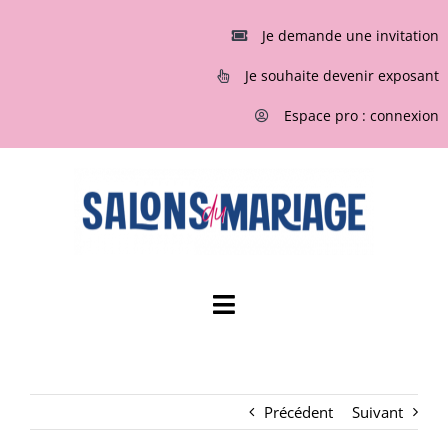
Passer
au
Je demande une invitation
contenu
Je souhaite devenir exposant
Espace pro : connexion
Toggle
Navigation
ACCUEIL
Précédent
Suivant
INVITATIONS