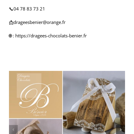
📞04 78 83 73 21
📩drageesbenier@orange.fr
🌐 : https://dragees-chocolats-benier.fr