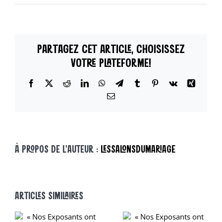
« Nos
Exposants
ont
du
PARTAGEZ CET ARTICLE, CHOISISSEZ
Talent »
–
VOTRE PLATEFORME!
DRAGÉES
CHOCOLATS
Facebook
X
Reddit
LinkedIn
WhatsApp
Telegram
Tumblr
Pinterest
Vk
Xing
BENIER
Email
À PROPOS DE L'AUTEUR :
LESSALONSDUMARIAGE
ARTICLES SIMILAIRES
« NOS
« NOS
EXPOSANTS ONT