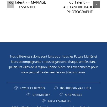
NT
EXPOSANTS ONT
DU TALENT » –
DU TALENT » –
ALEXANDRE
ROOFTOP52
BADOT
PHOTOGRAPHE
Nos différents salons sont faits pour tous les Futurs Mariés et
leurs accompagnants : nous organisons chaque année, dans
plusieurs villes de la région Rhône-Alpes, des événements pour
vous permettre de créer le jour J de vos rêves.
LYON EUREXPO
BOURGOIN-JALLIEU
CHAMBÉRY
GRENOBLE
AIX-LES-BAINS