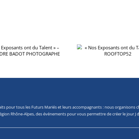
« NOS EXPOSAN
« NOS EXPOSANTS ONT DU
TALENT » – 
TALENT » – ROOFTOP52
GABRI
faits pour tous les Futurs Mariés et leurs accompagnants : nous organisons 
a région Rhône-Alpes, des événements pour vous permettre de créer le jour J d