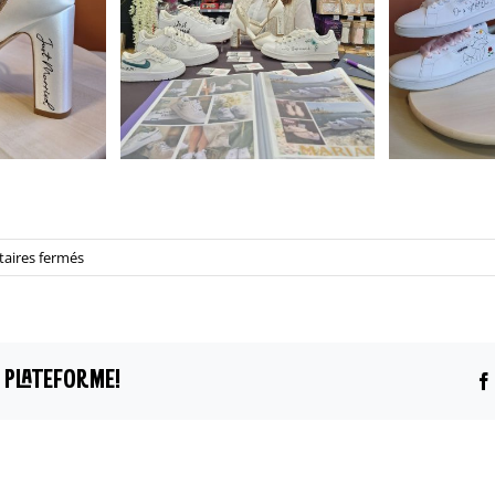
sur
ires fermés
« Nos
Exposants
ont
du
 PLATEFORME!
Talent »
–
CUSTOM
TYSS
CRÉA