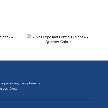
TS ONT DU
« NOS EXPOSANTS ONT DU
QUARTIER
TALENT » – MARIAGE
EL
ESSENTIEL
chaque année, dans plusieurs
e vos rêves.