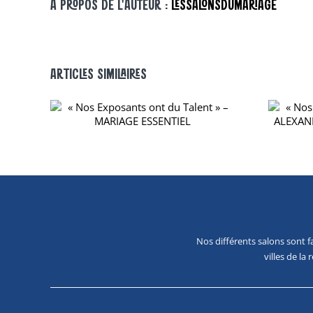
À PROPOS DE L'AUTEUR :
LESSALONSDUMARIAGE
ARTICLES SIMILAIRES
NT DU
« NOS EXPOSANTS ONT DU
AGE
TALENT » – ALEXANDRE
BADOT PHOTOGRAPHE
Nos différents salons sont 
villes de l