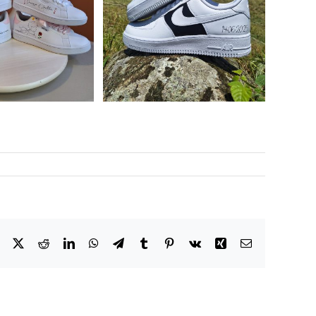
Facebook
X
Reddit
LinkedIn
WhatsApp
Telegram
Tumblr
Pinterest
Vk
Xing
Email