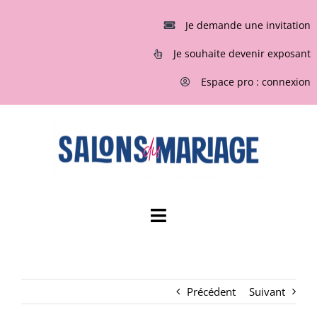
Passer
au
Je demande une invitation
contenu
Je souhaite devenir exposant
Espace pro : connexion
Toggle
Navigation
ACCUEIL
Précédent
Suivant
INVITATIONS