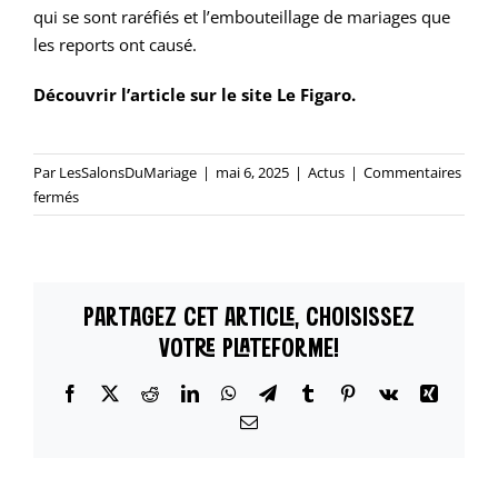
qui se sont raréfiés et l’embouteillage de mariages que
les reports ont causé.
Découvrir l’article sur le site Le Figaro
.
Par
LesSalonsDuMariage
|
mai 6, 2025
|
Actus
|
Commentaires
sur
fermés
Le
mariage
à
« la
PARTAGEZ CET ARTICLE, CHOISISSEZ
Française »
réinventé
VOTRE PLATEFORME!
à
»
Facebook
X
Reddit
LinkedIn
WhatsApp
Telegram
Tumblr
Pinterest
Vk
Xing
l’Américaine »👰‍♀️
Email