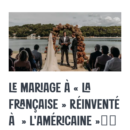
SALONS
Voir
l'image
agrandie
EXPOSANTS
BLOG
A PROPOS
LE MARIAGE À « LA
CONTACT
FRANÇAISE » RÉINVENTÉ
À » L’AMÉRICAINE »👰‍♀️