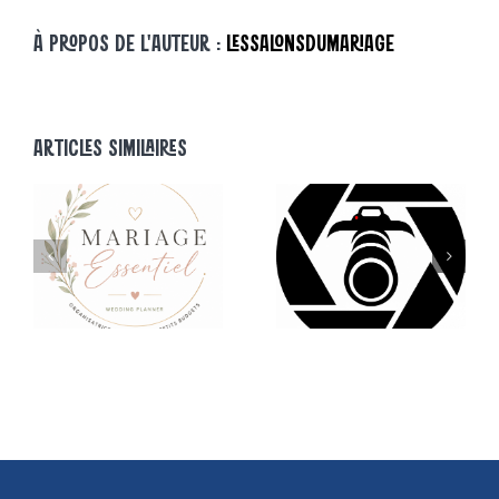
À PROPOS DE L'AUTEUR :
LESSALONSDUMARIAGE
ARTICLES SIMILAIRES
« NOS
EXPOSANTS ONT
« NOS
NT
DU TALENT » –
EXPOSANTS ONT
ALEXANDRE
DU TALENT » –
BADOT
ROOFTOP52
PHOTOGRAPHE