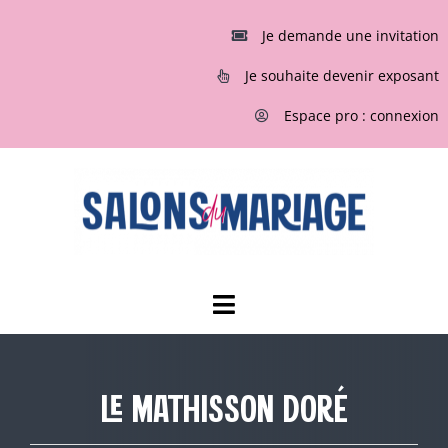
Passer
au
Je demande une invitation
contenu
Je souhaite devenir exposant
Espace pro : connexion
Toggle
Navigation
ACCUEIL
LE MATHISSON DORÉ
INVITATIONS