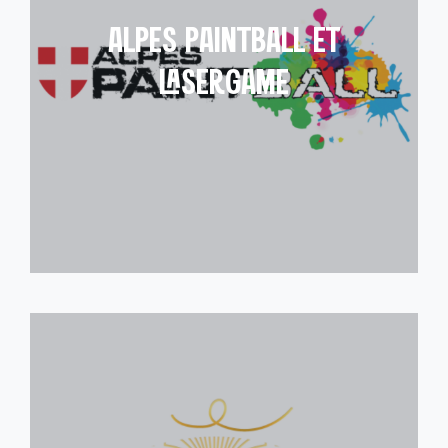
ALPES PAINTBALL ET
LASERGAME