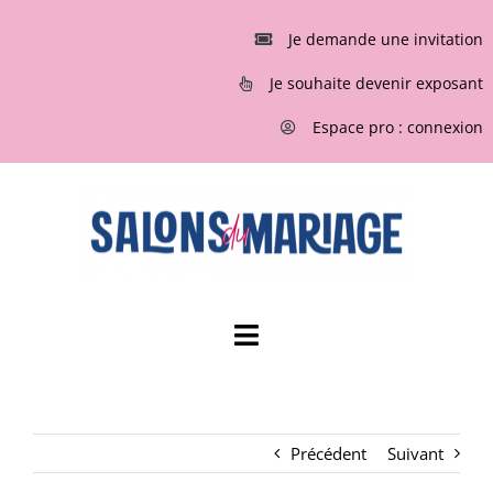
Passer
au
Je demande une invitation
contenu
Je souhaite devenir exposant
Espace pro : connexion
Toggle
Navigation
ACCUEIL
Précédent
Suivant
INVITATIONS