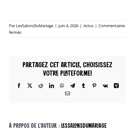
Par
LesSalonsDuMariage
|
juin 4, 2026
|
Actus
|
Commentaires
sur
fermés
Dua
Lipa
et
Callum
PARTAGEZ CET ARTICLE, CHOISISSEZ
Turner
:
VOTRE PLATEFORME!
un
mariage
Facebook
X
Reddit
LinkedIn
WhatsApp
Telegram
Tumblr
Pinterest
Vk
Xing
intime
Email
à
Londres
et
une
fête
À PROPOS DE L'AUTEUR :
LESSALONSDUMARIAGE
grandiose