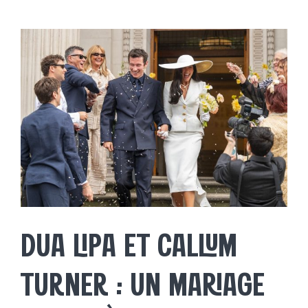
SALONS
Voir
l'image
agrandie
EXPOSANTS
BLOG
A PROPOS
CONTACT
DUA LIPA ET CALLUM
TURNER : UN MARIAGE